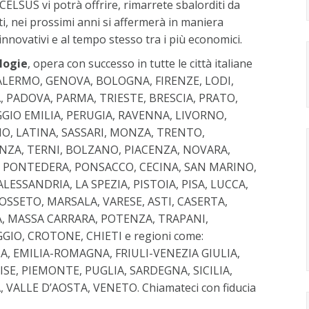
CELSUS vi potrà offrire, rimarrete sbalorditi da
ti, nei prossimi anni si affermerà in maniera
innovativi e al tempo stesso tra i più economici.
ologie
, opera con successo in tutte le città italiane
PALERMO, GENOVA, BOLOGNA, FIRENZE, LODI,
, PADOVA, PARMA, TRIESTE, BRESCIA, PRATO,
GIO EMILIA, PERUGIA, RAVENNA, LIVORNO,
RNO, LATINA, SASSARI, MONZA, TRENTO,
ENZA, TERNI, BOLZANO, PIACENZA, NOVARA,
, PONTEDERA, PONSACCO, CECINA, SAN MARINO,
ESSANDRIA, LA SPEZIA, PISTOIA, PISA, LUCCA,
OSSETO, MARSALA, VARESE, ASTI, CASERTA,
A, MASSA CARRARA, POTENZA, TRAPANI,
GIO, CROTONE, CHIETI e regioni come:
A, EMILIA-ROMAGNA, FRIULI-VENEZIA GIULIA,
SE, PIEMONTE, PUGLIA, SARDEGNA, SICILIA,
ALLE D’AOSTA, VENETO. Chiamateci con fiducia