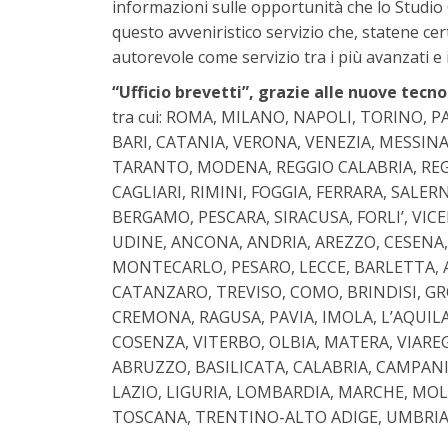
informazioni sulle opportunità che lo Studio 
questo avveniristico servizio che, statene cer
autorevole come servizio tra i più avanzati e 
“Ufficio brevetti”, grazie alle nuove tecn
tra cui: ROMA, MILANO, NAPOLI, TORINO, 
BARI, CATANIA, VERONA, VENEZIA, MESSINA
TARANTO, MODENA, REGGIO CALABRIA, REG
CAGLIARI, RIMINI, FOGGIA, FERRARA, SALE
BERGAMO, PESCARA, SIRACUSA, FORLI’, VIC
UDINE, ANCONA, ANDRIA, AREZZO, CESENA
MONTECARLO, PESARO, LECCE, BARLETTA, AL
CATANZARO, TREVISO, COMO, BRINDISI, GR
CREMONA, RAGUSA, PAVIA, IMOLA, L’AQUIL
COSENZA, VITERBO, OLBIA, MATERA, VIAREG
ABRUZZO, BASILICATA, CALABRIA, CAMPANI
LAZIO, LIGURIA, LOMBARDIA, MARCHE, MOLI
TOSCANA, TRENTINO-ALTO ADIGE, UMBRIA, V