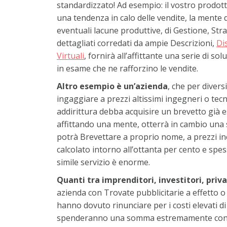
standardizzato! Ad esempio: il vostro prodot
una tendenza in calo delle vendite, la mente 
eventuali lacune produttive, di Gestione, Strat
dettagliati corredati da ampie Descrizioni,
Di
Virtuali
, fornirà all’affittante una serie di sol
in esame che ne rafforzino le vendite.
Altro esempio è un’azienda
, che per diver
ingaggiare a prezzi altissimi ingegneri o tecn
addirittura debba acquisire un brevetto già e
affittando una mente, otterrà in cambio una se
potrà Brevettare a proprio nome, a prezzi in
calcolato intorno all’ottanta per cento e spes
simile servizio è enorme.
Quanti tra imprenditori, investitori, priva
azienda con Trovate pubblicitarie a effetto o 
hanno dovuto rinunciare per i costi elevati d
spenderanno una somma estremamente conten