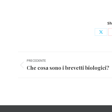
Sh
Condi
su
X
Naviga
PRECEDENTE
tra
Che cosa sono i brevetti biologici?
Post
precedente:
i
post