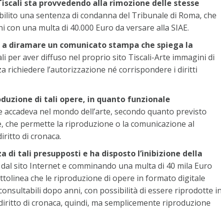
Tiscali sta provvedendo alla rimozione delle stesse
bilito una sentenza di condanna del Tribunale di Roma, che
i con una multa di 40.000 Euro da versare alla SIAE.
ore a diramare un comunicato stampa che spiega la
i per aver diffuso nel proprio sito Tiscali-Arte immagini di
za richiedere l’autorizzazione né corrispondere i diritti
roduzione di tali opere, in quanto funzionale
he accadeva nel mondo dell’arte, secondo quanto previsto
ore, che permette la riproduzione o la comunicazione al
diritto di cronaca.
 di tali presupposti e ha disposto l’inibizione della
 dal sito Internet e comminando una multa di 40 mila Euro
ttolinea che le riproduzione di opere in formato digitale
onsultabili dopo anni, con possibilità di essere riprodotte i
un diritto di cronaca, quindi, ma semplicemente riproduzione