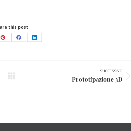
are this post
vidi
Condividi
Condividi
Condividi
su
su
su
Pinterest
Facebook
LinkedIn
SUCCESSIVO
Prototipazione 3D
Prossimo
post: