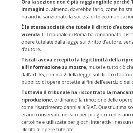
Ora la sezione non è più raggiungibile perché 
immagini
o, almeno, dovrebbe farlo, come ha sta
ha anche sanzionato la società di telecomunicazion
È la stessa società che tutela il diritto d’aut
vicenda
. Il Tribunale di Roma ha condannato Tiscal
opere tutelate dalla legge sul diritto d’autore, sen
d’autore.
Tiscali aveva eccepito la legittimità della rip
all’informazione su mostre
, musei e tutto ciò c
dall’art. 65, comma 2 della legge sul diritto d’aut
pubblico di opere protette ai fini dell’esercizio del 
Tuttavia il tribunale ha riscontrato la mancanza
riproduzione
, ordinando la rimozione delle opere
come risarcimento danni alla SIAE. Quest’ultima so
erano conservate nel sito per più giorni ed erano c
cartoline e utilizzate per giochi interattivi: ness
illecita di opere tutelate.